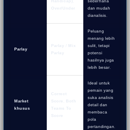
Handicap)
,
sederhana
Over/Under
dan mudah
dianalisis.
Peluang
menang lebih
Parlay
/
Mix
sulit, tetapi
Parlay
Parlay
potensi
hasilnya juga
lebih besar.
Ideal untuk
pemain yang
Correct
suka analisis
Market
Score
,
Both
detail dan
khusus
Teams To
membaca
Score
pola
pertandingan.