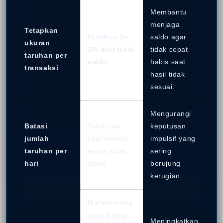
Membantu
menjaga
Tetapkan
Misalnya
1–
saldo agar
ukuran
3% dari total
tidak cepat
taruhan per
saldo
habis saat
transaksi
hasil tidak
sesuai.
Mengurangi
Batasi
Terutama
keputusan
jumlah
saat kondisi
impulsif yang
taruhan per
emosi tidak
sering
hari
stabil
berujung
kerugian.
Market mana
yang paling
Meningkatkan