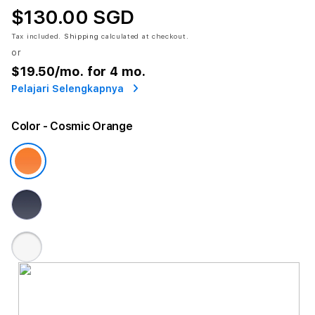
$130.00 SGD
Tax included.
Shipping
calculated at checkout.
or
$19.50
/mo. for 4 mo.
Pelajari Selengkapnya
Color
- Cosmic Orange