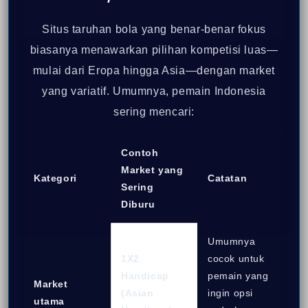
Situs taruhan bola yang benar-benar fokus
biasanya menawarkan pilihan kompetisi luas—
mulai dari Eropa hingga Asia—dengan market
yang variatif. Umumnya, pemain Indonesia
sering mencari:
Contoh
Market yang
Kategori
Catatan
Sering
Diburu
Umumnya
1X2
,
cocok untuk
Handicap
pemain yang
Market
(Asian
ingin opsi
utama