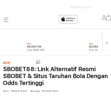
yer
SBOBET88: Link Alternatif Resmi SBOBET & Situs
Login S
Taruhan Bola Dengan Odds Tertinggi
Daftar Disini !
Lo
in
NEW
NEW
SBOBET88
SBOBET88 LOG
From $800 SGD
From $750 SGD
NEW
SBOBET88: Link Alternatif Resmi
SBOBET & Situs Taruhan Bola Dengan
Odds Tertinggi
SKU:
7854970410
Barcode:
7854970410