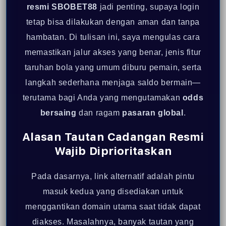
resmi SBOBET88
jadi penting, supaya login
tetap bisa dilakukan dengan aman dan tanpa
hambatan. Di tulisan ini, saya mengulas cara
memastikan jalur akses yang benar, jenis fitur
taruhan bola yang umum diburu pemain, serta
langkah sederhana menjaga saldo bermain—
terutama bagi Anda yang mengutamakan
odds
bersaing
dan ragam
pasaran global
.
Alasan
Tautan Cadangan Resmi
Wajib Diprioritaskan
Pada dasarnya, link alternatif adalah pintu
masuk kedua yang disediakan untuk
menggantikan domain utama saat tidak dapat
diakses. Masalahnya, banyak tautan yang